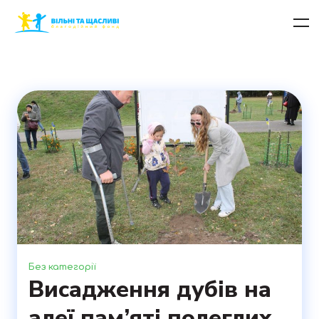
Без категорії
Висадження дубів на
алеї пам’яті полеглих