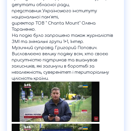
депутати обласної ради,
представник Українського інституту
національної пам’яті,
директор ТОВ ” Chanta Mount” Олена
Тараненко.
На подію було запрошено також журналістів
ЗМІ та знімальні групи 1+1, Інтер.
Музичний супровід Григорий Попович.
Висловлюємо велику подяку всім, хто своєю
присутністю підтримав та вшанував
захисників, які загинули в боротьбі за
незалежність, суверенітет і територіальну
цілісність країни.