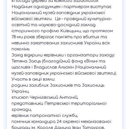
«Посади дерево за кожного загиблого».
Надійним однодумцем і партнером виступає
Національний музей-заповідник української
військової звитяги. Це – провідний культурно-
освітній та науково-дослідний заклад
історичного профілю Київщини, що протягом
78-ми років зберігає пам’ять про вбитих та
невинно закатованих захисників України всіх
поколінь.
Захід відкрили керівники і організатори заходу:
Тетяна Заєць (благодійний фонд «Вільні та
щасливі» і Владислав Альохін (Національний
музей-заповідник української військової звитяги).
Участь в акції взяли:
родини загиблих Захисників та Захисниць
України,
єпископ Чернігівський Антоній,
представники Петрівської територіальної
громади,
керівник патронатної служби,
помічник командира 24 окремої механізованої
бригади ім. Короля Данила Іван Татауров,