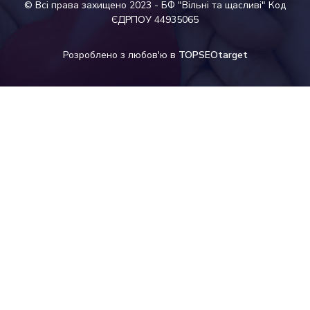
© Всі права захищено 2023 - БФ "Вільні та щасливі" Код
ЄДРПОУ 44935065
Розроблено з любов'ю в
TOPSEOtarget