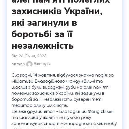
захисників України,
які загинули в
боротьбі за її
незалежність
Від 26 Січня, 2025
автор
Вікторія
Сьогодні, 14 жовтня, відбулася значна подія: за
ініціативи Благодійного Фонду «Вільні та
щасливі» були висаджені дуби на алеї пам’яті
полеглих захисників України, які загинули в
боротьбі за її незалежність, суверенітет і
територіальну цілісність.
Це вже другий етап – Благодійний Фонд «Вільні
та щасливі» у жовтні минулого року
започаткував старт міжнародного флеш-мобу