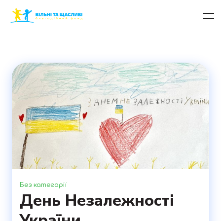
Без категорії
День Незалежності
України