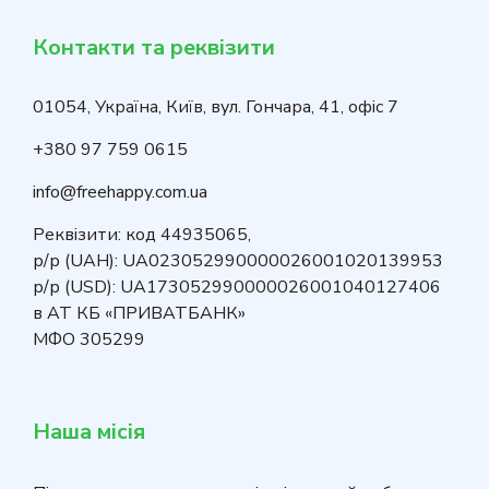
Контакти та реквізити
01054, Україна, Київ, вул. Гончара, 41, офіс 7
+380 97 759 0615
info@freehappy.com.ua
Реквізити: код 44935065,
р/р (UAH): UA023052990000026001020139953
р/р (USD): UA173052990000026001040127406
в АТ КБ «ПРИВАТБАНК»
МФО 305299
Наша місія