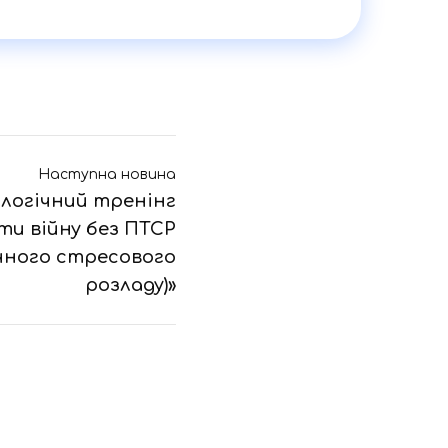
Наступна новина
логічний тренінг
и війну без ПТСР
ного стресового
розладу)»