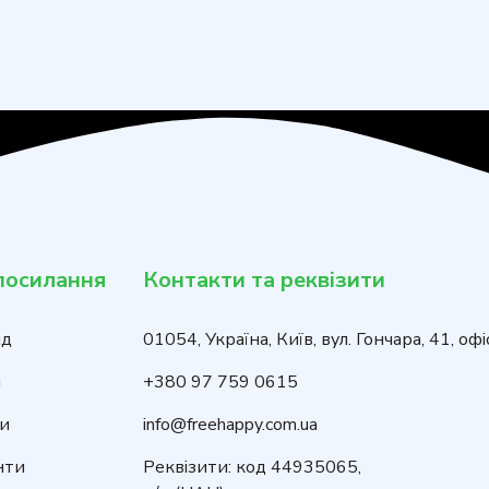
посилання
Контакти та реквізити
нд
01054, Україна, Київ, вул. Гончара, 41, офі
и
+380 97 759 0615
и
info@freehappy.com.ua
нти
Реквізити: код 44935065,