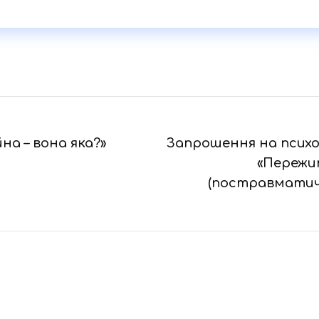
на – вона яка?»
Запрошення на психо
«Пережит
(постравматич