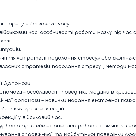
ті стресу військового часу.
військовий час, особливості роботи мозку під час 
ості.
итуацій.
яття «стратегії подолання стресу» або «копінг-с
 власних стратегій подолання стресу , методи моб
ї Допомоги.
опомоги – особливості поведінки людини в кризови
ічної допомоги – навички надання екстреної психо
або після кризових подій.
екції у військовий час.
урбота про себе – принципи роботи пам’яті за ная
мування справжньої та майбутньої поведінки люд