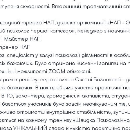
 ступеня складності. Вторинний травматичний ст
ародний тренер НЛП, директор компанії «НЛП – 
й психолог першої категорії, менеджер з навчан
p”, Майстер НЛП
, тренер НЛП
г, спеціаліст у галузі психології діяльності в осо
всіх бажаючих. Було отримано численні запити на
технічні можливості ZOOM обмежені.
керам тренінгу, персонально Оксані Болотової – 
іх бажаючих. В них прийняли участь практичні псих
ВПО, волонтери, громадянські активісти, студенти
 багатьох учасників було зовсім неочікуваним те
ожливо отримати внутрішню стабільність, зупинит
вається на кожному тренінгу «Швидка Психологічна
мога УНІКАЛЬНИЙ своєю кількістю практично пра