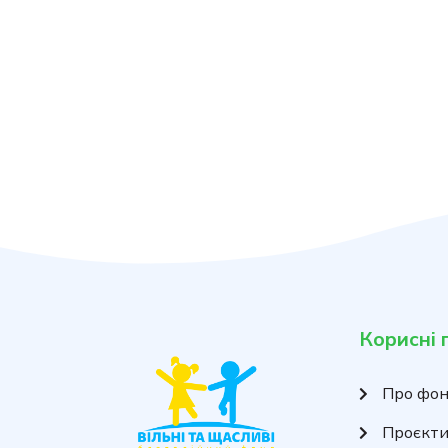
Корисні 
Про фо
Проєкт