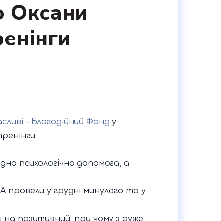
ю Оксани
енінги
асливі – Благодійний Фонд
у
тренінги
ідна психологічна допомога, а
A провели у грудні минулого та у
 на позитивний, при чому з дуже