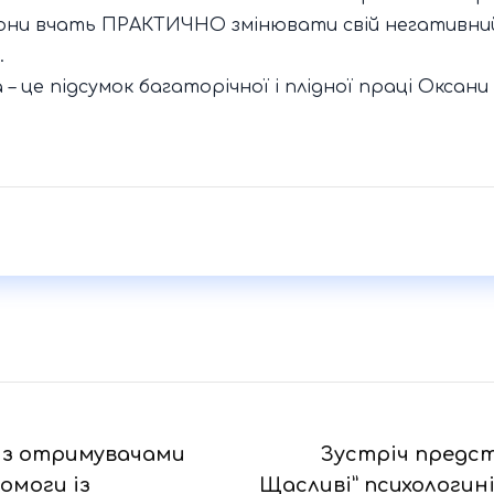
вони вчать ПРАКТИЧНО змінювати свій негативний
.
 це підсумок багаторічної і плідної праці Оксан
і з отримувачами
Зустріч предст
омоги із
Щасливі” психологині