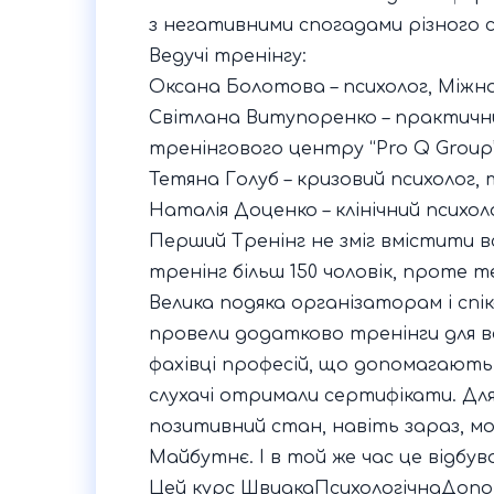
з негативними спогадами різного
Ведучі тренінгу:
Оксана Болотова – психолог, Міжн
Світлана Витупоренко – практични
тренінгового центру “Pro Q Grou
Тетяна Голуб – кризовий психолог
Наталія Доценко – клінічний психоло
Перший Тренінг не зміг вмістити 
тренінг більш 150 чоловік, проте 
Велика подяка організаторам і спі
провели додатково тренінги для вс
фахівці професій, що допомагають 
слухачі отримали сертифікати. Для
позитивний стан, навіть зараз, м
Майбутнє. І в той же час це відбу
Цей курс ШвидкаПсихологічнаДопо