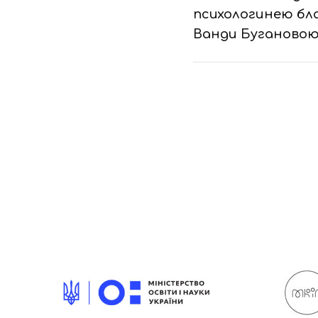
психологинею бл
Ванди Буганово