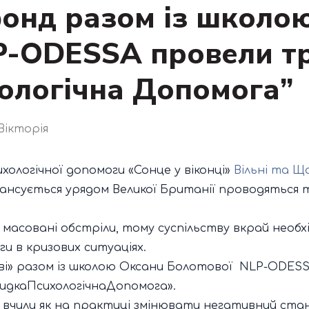
онд разом із школо
P-ODESSA провели тр
ологічна Допомога”
Вікторія
ологічної допомоги «Сонце у віконці»
Вільні та Щ
нансується урядом Великої Британії проводяться 
є масовані обстріли, тому суспільству вкрай необх
 в кризових ситуаціях.
иві» разом із школою Оксани Болотової NLP-ODESS
видкаПсихологічнаДопомога».
 вчили як на практиці змінювати негативний стан