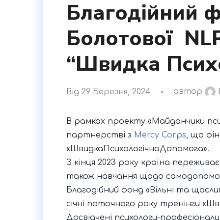
Благодійний ф
Болотової NL
“Швидка Псих
Від 29 Березня, 2024
автор
В рамках проекту «Майданчики псих
партнерстві з
Mercy Corps
, що фі
«ШвидкаПсихологічнаДопомога».
З кінця 2023 року країна пережива
також навчання щодо самодопомоги
Благодійний фонд «Вільні та щасл
січні поточного року тренінги «Ш
Досвідчені психологи-професіонали