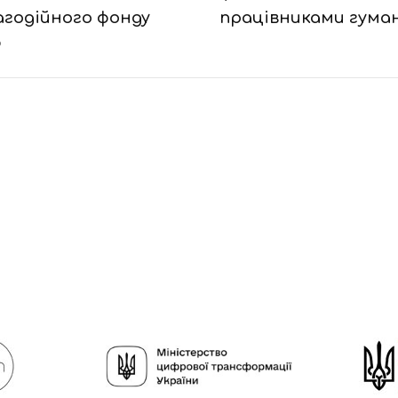
агодійного фонду
працівниками гума
ю