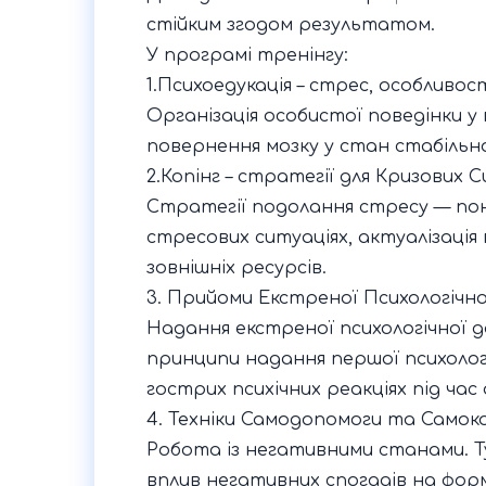
стійким згодом результатом.
У програмі тренінгу:
1.Психоедукація – стрес, особливос
Організація особистої поведінки у 
повернення мозку у стан стабільн
2.Копінг – стратегії для Кризових С
Стратегії подолання стресу — пон
стресових ситуаціях, актуалізація
зовнішніх ресурсів.
3. Прийоми Екстреної Психологічно
Надання екстреної психологічної д
принципи надання першої психолог
гострих психічних реакціях під час 
4. Техніки Самодопомоги та Самокор
Робота із негативними станами. Т
вплив негативних спогадів на фор