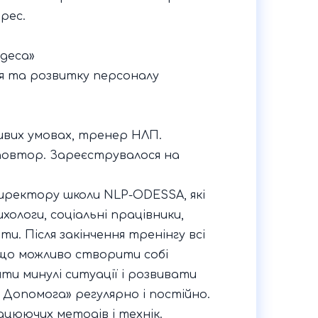
рес.
Одеса»
ня та розвитку персоналу
бливих умовах, тренер НЛП.
 повтор. Зареєструвалося на
директору школи NLP-ODESSA, які
ологи, соціальні працівники,
. Після закінчення тренінгу всі
, що можливо створити собі
и минулі ситуації і розвивати
 Допомога» регулярно і постійно.
цюючих методів і технік.