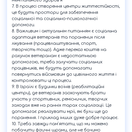
ментального здоровʼя
7. В процесі створення центри життестійкості,
це будуть простори для забезпечення
соціальної та соціально-психологічної
допомоги.
8. Важливим і актуальнім питанням є соціальна
адаптація ветеранів та поранених після
лікування (працевлаштування, спорт,
творчість тощо). Адже переказ коштів на
рахунок ветеранам є недостатньою
допомогою, треба залучати соціальних
працівників, які будуть допомагати
повернутись військовим до цивільного життя і
контролювати ці процеси.
9. В Ізраїлі є Будинки воїнів (реабілітаційні
центри), де ветеранів заохочують брати
участь у спортивних, ремісничих, творчих
заходах вже на ранніх тарах соціалізації. Це
допомагає реалізувати мрії, які були ще до
поранення. І приклад інших дуже добре працює.
10. Треба завжди памʼятати, що ми можемо
побачити фізичні шрами, але не бачимо