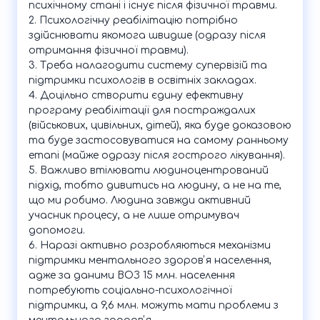
психічному стані і існує після фізичної травми.
2. Психологічну реабілітацію потрібно
здійснювати якомога швидше (одразу після
отримання фізичної травми).
3. Треба налагодити систему супервізій та
підтримки психологів в освітніх закладах.
4. Доцільно створити єдину ефективну
програму реабілітації для постраждалих
(військових, цивільних, дітей), яка буде доказовою
та буде застосовуватися на самому ранньому
етапі (майже одразу після гострого лікування).
5. Важливо втілювати людиноцентрований
підхід, тобто дивитись на людину, а не на те,
що ми робимо. Людина завжди активний
учасник процесу, а не лише отримувач
допомоги.
6. Наразі активно розробляються механізми
підтримки ментального здоровʼя населення,
адже за даними ВОЗ 15 млн. населення
потребують соціально-психологічної
підтримки, а 9,6 млн. можуть мати проблеми з