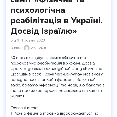
психологічна
реабілітація в Україні.
Досвід Ізраїлю»
Від 31 Травня, 2023
автор
Вікторія
30 травня відбувся саміт «Фізична та
психологічна реабілітація в Україні. Досвід
Ізраїлю» до якого благодійний фонд «Вільні та
щасливі» в особі Ксенії Черних-Лупан мав змогу
приєднатися в онлайн форматі. Важливий
захід, багато інформації та надії, що багато з
того про що говорили, ми зможемо втілити в
життя.
Основні тези:
1. Кожна фізична травма відображається на