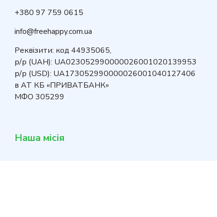
+380 97 759 0615
info@freehappy.com.ua
Реквізити: код 44935065,
р/р (UAH): UA023052990000026001020139953
р/р (USD): UA173052990000026001040127406
в АТ КБ «ПРИВАТБАНК»
МФО 305299
Наша місія
Піклування та демонстрація цінностей добра в
родині та світі, задля формування здорового
світогляду у постраждалих від війни дітей.