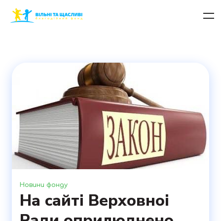
Новини фонду
На сайті Верховноі
Ради оприлюднено