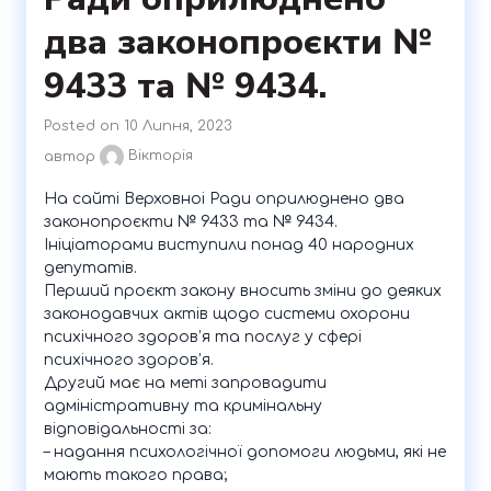
два законопроєкти №
9433 та № 9434.
Posted on 10 Липня, 2023
автор
Вікторія
На сайті Верховноі Ради оприлюднено два
законопроєкти № 9433 та № 9434.
Ініціаторами виступили понад 40 народних
депутатів.
Перший проєкт закону вносить зміни до деяких
законодавчих актів щодо системи охорони
психічного здоров’я та послуг у сфері
психічного здоров’я.
Другий має на меті запровадити
адміністративну та кримінальну
відповідальності за:
– надання психологічної допомоги людьми, які не
мають такого права;