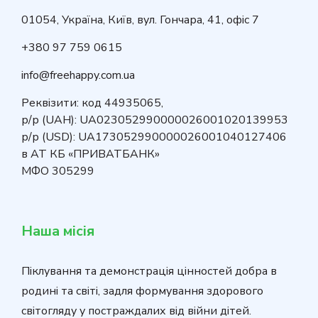
01054, Україна, Київ, вул. Гончара, 41, офіс 7
+380 97 759 0615
info@freehappy.com.ua
Реквізити: код 44935065,
р/р (UAH): UA023052990000026001020139953
р/р (USD): UA173052990000026001040127406
в АТ КБ «ПРИВАТБАНК»
МФО 305299
Наша місія
Піклування та демонстрація цінностей добра в
родині та світі, задля формування здорового
світогляду у постраждалих від війни дітей.